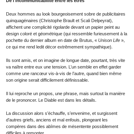
De l’incommunicabilité entre les êtres
Deux hommes au look bourgeoisement sobre de publicitaires
quinquagénaires (Christophe Brault et Scali Delpeyrat),
affichent une complicité rigolarde devant un papier peint au
design coloré et géométrique (qui ressemble furieusement à la
pochette du dernier album en date de Brutus, «
Unison Life
»,
ce qui me rend ledit décor extrêmement sympathique).
Ils sont amis, et on imagine de longue date, pourtant, très vite
va naître entre eux une tension. L’un semble en effet garder
comme une rancœur vis-à-vis de l’autre, quand bien même
son origine serait difficilement définissable.
Il lui reproche un propos, une phrase, mais surtout la manière
de le prononcer. Le Diable est dans les détails.
La discussion alors s’échauffe, s’envenime, et surgissent
d’autres griefs, anciens et mal enfouis, plongeant les
compères dans des abîmes de mésentente possiblement
difficiles à remonter.